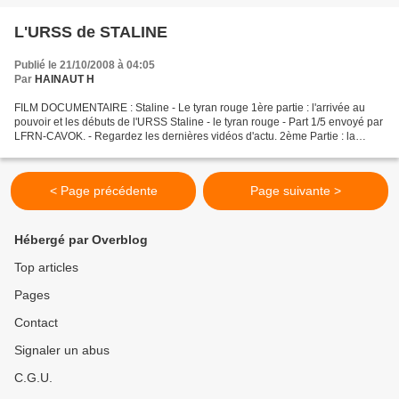
L'URSS de STALINE
Publié le 21/10/2008 à 04:05
Par
HAINAUT H
FILM DOCUMENTAIRE : Staline - Le tyran rouge 1ère partie : l'arrivée au
pouvoir et les débuts de l'URSS Staline - le tyran rouge - Part 1/5 envoyé par
LFRN-CAVOK. - Regardez les dernières vidéos d'actu. 2ème Partie : la
répression, la terreur, les grands...
< Page précédente
Page suivante >
Hébergé par Overblog
Top articles
Pages
Contact
Signaler un abus
C.G.U.