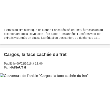
Extraits du film historique de Robert Enrico réalisé en 1989 à l'occasion du
bicentenaire de la Révolution 1ère partie : Les années Lumières voici les
extraits visionnés en classe La rédaction des cahiers de doléances La
réunion des Etats-Généraux le...
Cargos, la face cachée du fret
Publié le 09/02/2016 à 18:00
Par
HAINAUT H