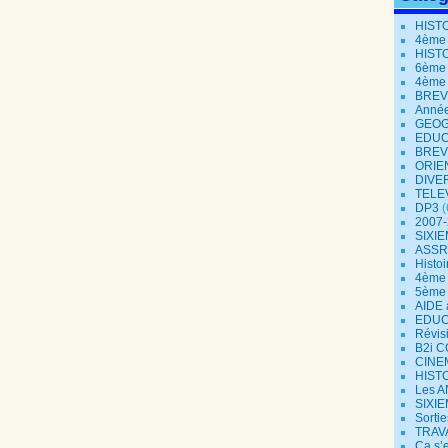
HIST
4ème
HIST
6ème
4ème
BREV
Année
GEOG
EDUC
BREV
ORIE
DIVE
TELE
DP3
(
2007
SIXIE
ASSR
Histoi
4ème 
5ème
AIDE 
EDUC
Révisi
B2i 
CINE
HISTO
Les A
SIXIE
Sorti
TRAV
Ça s’