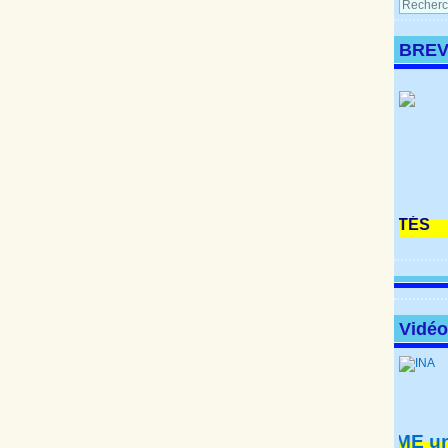
BREV
Vidé
HOME
un fil
à voir