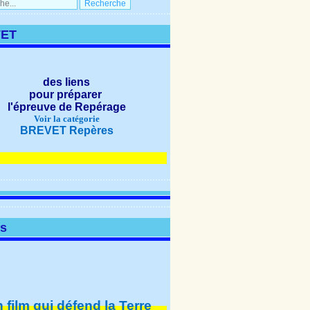
ET
des liens
pour préparer
l'épreuve de Repérage
Voir la catégorie
BREVET Repères
NOUVEAUTÉS
os
m qui défend la Terre