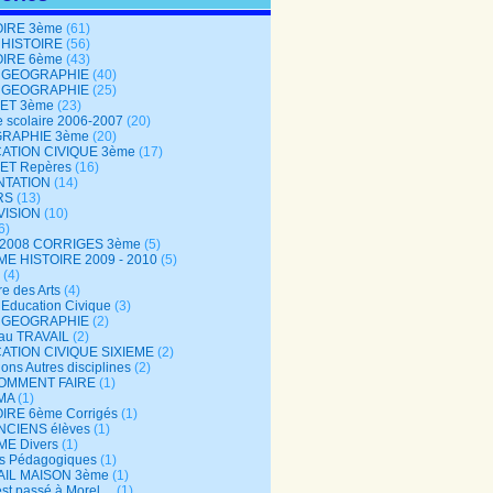
OIRE 3ème
(61)
 HISTOIRE
(56)
OIRE 6ème
(43)
 GEOGRAPHIE
(40)
 GEOGRAPHIE
(25)
ET 3ème
(23)
 scolaire 2006-2007
(20)
RAPHIE 3ème
(20)
ATION CIVIQUE 3ème
(17)
ET Repères
(16)
NTATION
(14)
RS
(13)
VISION
(10)
6)
-2008 CORRIGES 3ème
(5)
ME HISTOIRE 2009 - 2010
(5)
(4)
re des Arts
(4)
Education Civique
(3)
 GEOGRAPHIE
(2)
au TRAVAIL
(2)
ATION CIVIQUE SIXIEME
(2)
ons Autres disciplines
(2)
COMMENT FAIRE
(1)
MA
(1)
IRE 6ème Corrigés
(1)
NCIENS élèves
(1)
ME Divers
(1)
es Pédagogiques
(1)
AIL MAISON 3ème
(1)
est passé à Morel…
(1)