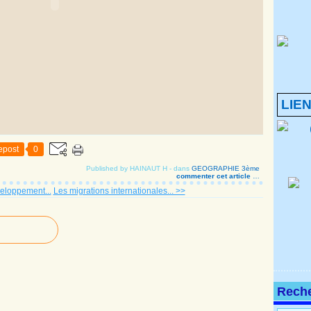
LIE
epost
0
Published by HAINAUT H
-
dans
GEOGRAPHIE 3ème
commenter cet article
…
veloppement...
Les migrations internationales... >>
Rech