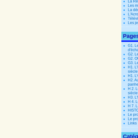
La Ré
Les m
La dé
L'Acr
Télév
Les j
Page
G1. L
d'éch
G2. L
G2. 
G3. L
H1. L
siècle
H1. L’
H2. Au
panhe
H 2. L
siècle
H3. L
H 4. L
H 7. 
HIST
Le pr
Le pr
Links
Catég