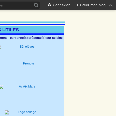
Connexion
+
Créer mon blog
Ce site, anim
S UTILES
oment
personne(s) présente(s) sur ce blog