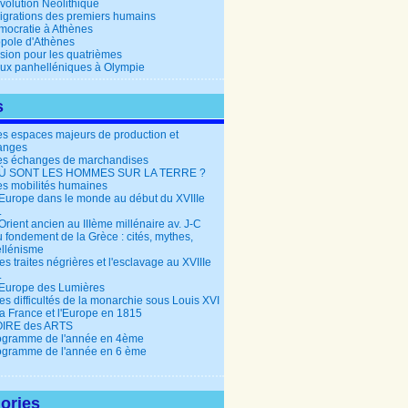
volution Néolithique
igrations des premiers humains
mocratie à Athènes
opole d'Athènes
ision pour les quatrièmes
eux panhelléniques à Olympie
s
es espaces majeurs de production et
anges
es échanges de marchandises
OÙ SONT LES HOMMES SUR LA TERRE ?
es mobilités humaines
’Europe dans le monde au début du XVIIIe
.
Orient ancien au IIIème millénaire av. J-C
 fondement de la Grèce : cités, mythes,
llénisme
es traites négrières et l'esclavage au XVIIIe
.
'Europe des Lumières
es difficultés de la monarchie sous Louis XVI
La France et l'Europe en 1815
OIRE des ARTS
ogramme de l'année en 4ème
ogramme de l'année en 6 ème
ories