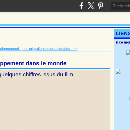
LIEN
En ce m
veloppement...
Les migrations internationales... >>
loppement dans le monde
 quelques chiffres issus du film