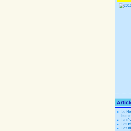
Artic
Le Né
homm
La rév
Les c
Les di