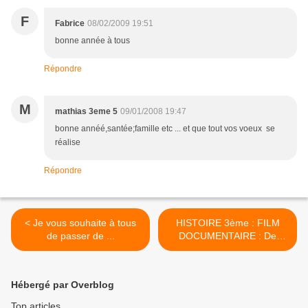
F
Fabrice
08/02/2009 19:51
bonne année à tous
Répondre
M
mathias 3eme 5
09/01/2008 19:47
bonne annéé,santée;famille etc ... et que tout vos voeux se
réalise
Répondre
< Je vous souhaite à tous
HISTOIRE 3ème : FILM
de passer de ...
DOCUMENTAIRE : De
Nuremberg à Nuremberg >
Hébergé par Overblog
Top articles