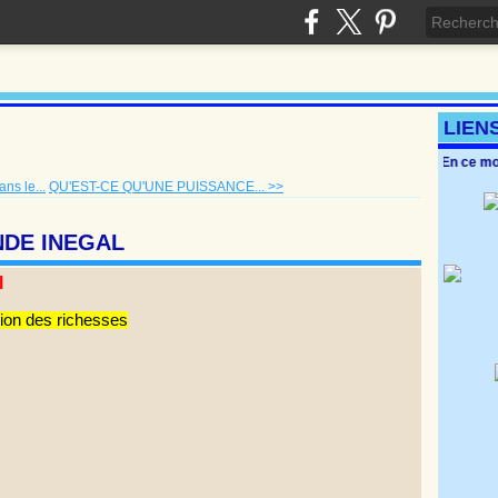
LIEN
En ce m
ns le...
QU'EST-CE QU'UNE PUISSANCE... >>
NDE INEGAL
l
tion des richesses