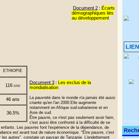
Document 2
:
Écarts
démographiques liés
au développement
LIE
ETHIOPIE
Document 3
:
Les exclus de la
116
0/00
mondialisation
La pauvreté dans le monde n'a jamais été aussi
46 ans
criante qu'en l'an 2000.Elle augmente
notamment en Afrique sud-saharienne et en
Asie de sud.
36.5%
Être pauvre, ce n'est pas seulement avoir faim,
c'est aussi être confronté à la difficulté de se
s enfants. Les pauvres font l'expérience de la dépendance, de
Rech
pendance est avant tout de nature économique. "Être pauvre, c'est
par les autres", constate un paysan de Tanzanie. L'endettement