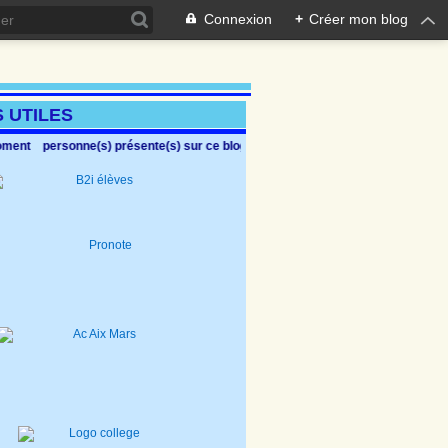
Connexion
+
Créer mon blog
Ce site, anim
S UTILES
oment
personne(s) présente(s) sur ce blog