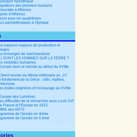
volution Néolithique
igrations des premiers humains
mocratie à Athènes
opole d'Athènes
ision pour les quatrièmes
eux panhelléniques à Olympie
s
es espaces majeurs de production et
anges
es échanges de marchandises
OÙ SONT LES HOMMES SUR LA TERRE ?
es mobilités humaines
’Europe dans le monde au début du XVIIIe
.
Orient ancien au IIIème millénaire av. J-C
 fondement de la Grèce : cités, mythes,
llénisme
es traites négrières et l'esclavage au XVIIIe
.
'Europe des Lumières
es difficultés de la monarchie sous Louis XVI
La France et l'Europe en 1815
OIRE des ARTS
ogramme de l'année en 4ème
ogramme de l'année en 6 ème
ories