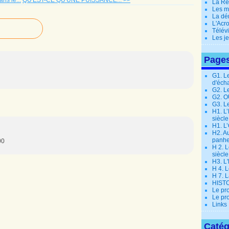
ns le...
QU'EST-CE QU'UNE PUISSANCE... >>
La Ré
Les m
La dé
L'Acr
Télév
Les j
Page
G1. L
d'éch
G2. L
G2. 
G3. L
H1. L
siècle
H1. L’
H2. Au
panhe
00
H 2. L
siècle
H3. L
H 4. L
H 7. 
HIST
Le pr
Le pr
Links
Catég