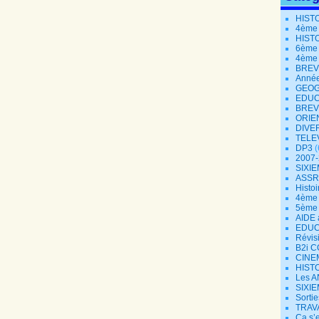
HIST
4ème
HIST
6ème
4ème
BREV
Année
GEOG
EDUC
BREV
ORIE
DIVE
TELE
DP3
(
2007
SIXIE
ASSR
Histoi
4ème 
5ème
AIDE 
EDUC
Révisi
B2i 
CINE
HISTO
Les A
SIXIE
Sorti
TRAV
Ça s’