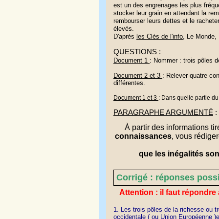
est un des engrenages les plus fréqu
stocker leur grain en attendant la re
rembourser leurs dettes et le racheter
élevés.
D'après
les Clés de l'info
, Le Monde,
QUESTIONS
:
Document 1
:
Nommer : trois pôles d
Document 2 et 3
:
Relever quatre con
différentes.
Document 1 et 3
:
Dans quelle partie du
PARAGRAPHE ARGUMENT
É
:
À partir des informations ti
connaissances
, vous rédige
que les inégalités so
Corrigé : réponses poss
Attention : il faut répond
1. Les trois pôles de la richesse ou t
occidentale ( ou Union Européenne )e