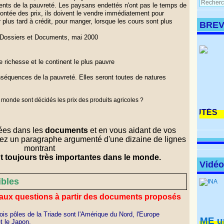
ents de la pauvreté. Les paysans endettés n'ont pas le temps de
montée des prix, ils doivent le vendre immédiatement pour
 plus tard à crédit, pour manger, lorsque les cours sont plus
BREV
 Dossiers et Documents, mai 2000
e richesse et le continent le plus pauvre
séquences de la pauvreté. Elles seront toutes de natures
 monde sont décidés les prix des produits
agricoles ?
rées dans les
documents
et en vous aidant de vos
rez un paragraphe argumenté d'une dizaine de lignes
montrant
nt toujours très importantes dans le monde.
Vidé
ibles
re aux questions à partir des documents proposés
rois pôles de la Triade sont l'Amérique du Nord, l'Europe
HOME
un fil
à voir
t le Japon.