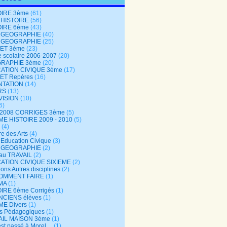
OIRE 3ème
(61)
 HISTOIRE
(56)
OIRE 6ème
(43)
 GEOGRAPHIE
(40)
 GEOGRAPHIE
(25)
ET 3ème
(23)
 scolaire 2006-2007
(20)
RAPHIE 3ème
(20)
ATION CIVIQUE 3ème
(17)
ET Repères
(16)
NTATION
(14)
RS
(13)
VISION
(10)
6)
-2008 CORRIGES 3ème
(5)
ME HISTOIRE 2009 - 2010
(5)
(4)
re des Arts
(4)
Education Civique
(3)
 GEOGRAPHIE
(2)
au TRAVAIL
(2)
ATION CIVIQUE SIXIEME
(2)
ons Autres disciplines
(2)
COMMENT FAIRE
(1)
MA
(1)
IRE 6ème Corrigés
(1)
NCIENS élèves
(1)
ME Divers
(1)
es Pédagogiques
(1)
AIL MAISON 3ème
(1)
est passé à Morel…
(1)