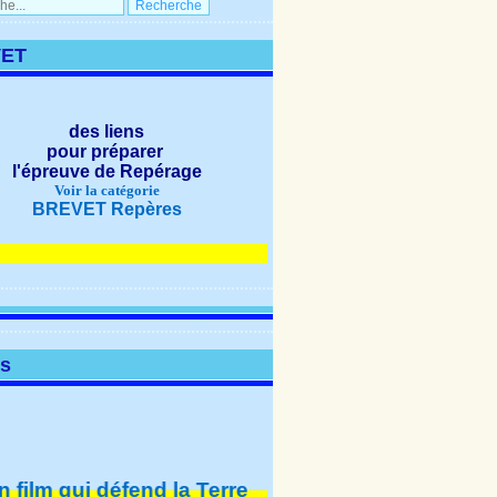
ET
des liens
pour préparer
l'épreuve de Repérage
Voir la catégorie
BREVET Repères
NOUVEAUTÉS
os
m qui défend la Terre