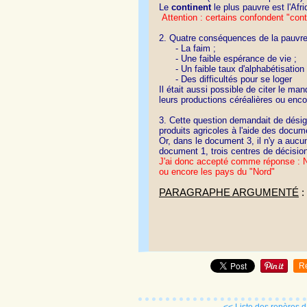
Le
continent
le plus pauvre est l'Afri
Attention : certains confondent "cont
2. Quatre conséquences de la pauvre
- La faim ;
- Une faible espérance de vie ;
- Un faible taux d'alphabétisation 
- Des difficultés pour se loger
Il était aussi possible de citer le m
leurs productions céréalières ou enco
3. Cette question demandait de désig
produits agricoles à l'aide des docum
Or, dans le document 3, il n'y a aucu
document 1, trois centres de décisio
J'ai donc accepté comme réponse : 
ou encore les pays du "Nord"
PARAGRAPHE ARGUMENT
É
:
R