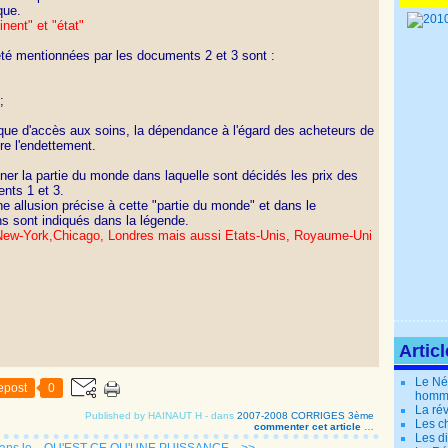
que.
inent" et "état"
té mentionnées par les documents 2 et 3 sont :
;
anque d'accès aux soins, la dépendance à l'égard des acheteurs de
re l'endettement.
ner la partie du monde dans laquelle sont décidés les prix des
ents 1 et 3.
ne allusion précise à cette "partie du monde" et dans le
ns sont indiqués dans la légende.
New-York,Chicago, Londres
mais aussi Etats-Unis, Royaume-Uni
Artic
Le Né
epost
0
homm
La rév
Published by HAINAUT H
-
dans
2007-2008 CORRIGES 3ème
Les c
commenter cet article
…
Les di