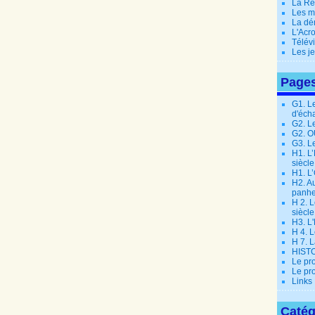
La Ré
Les m
La dé
L'Acr
Télév
Les j
Page
G1. L
d'éch
G2. L
G2. 
G3. L
H1. L
siècle
H1. L’
H2. Au
panhe
H 2. L
siècle
H3. L
H 4. L
H 7. 
HIST
Le pr
Le pr
Links
Catég