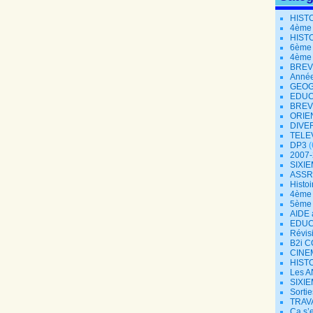
HIST
4ème
HIST
6ème
4ème
BREV
Année
GEOG
EDUC
BREV
ORIE
DIVE
TELE
DP3
(
2007
SIXIE
ASSR
Histoi
4ème 
5ème
AIDE 
EDUC
Révisi
B2i 
CINE
HISTO
Les A
SIXIE
Sorti
TRAV
Ça s’