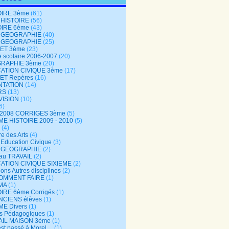
OIRE 3ème
(61)
 HISTOIRE
(56)
OIRE 6ème
(43)
 GEOGRAPHIE
(40)
 GEOGRAPHIE
(25)
ET 3ème
(23)
 scolaire 2006-2007
(20)
RAPHIE 3ème
(20)
ATION CIVIQUE 3ème
(17)
ET Repères
(16)
NTATION
(14)
RS
(13)
VISION
(10)
6)
-2008 CORRIGES 3ème
(5)
ME HISTOIRE 2009 - 2010
(5)
(4)
re des Arts
(4)
Education Civique
(3)
 GEOGRAPHIE
(2)
au TRAVAIL
(2)
ATION CIVIQUE SIXIEME
(2)
ons Autres disciplines
(2)
COMMENT FAIRE
(1)
MA
(1)
IRE 6ème Corrigés
(1)
NCIENS élèves
(1)
ME Divers
(1)
es Pédagogiques
(1)
AIL MAISON 3ème
(1)
est passé à Morel…
(1)