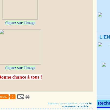
cliquez sur l'image
LIE
cliquez sur l'image
Bonne chance à tous !
epost
0
Rech
Published by HAINAUT H
-
dans
ASSR
commenter cet article
…