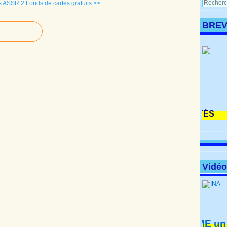
ts ASSR 2
Fonds de cartes gratuits >>
BREV
Vidé
HOME
un film
à voir