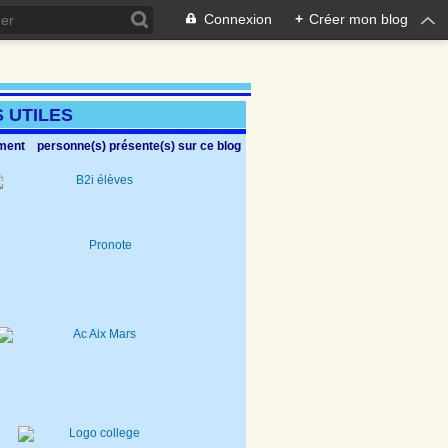
Connexion
+
Créer mon blog
Ce site, animé 
S UTILES
oment
personne(s) présente(s) sur ce blog