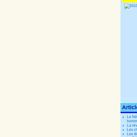
Artic
Le Né
homm
La rév
Les c
Les di