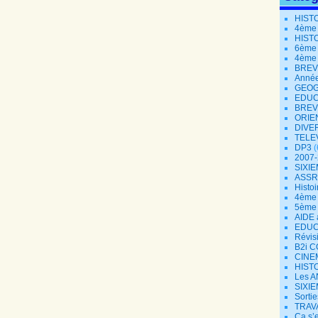
HIST
4ème
HIST
6ème
4ème
BREV
Année
GEOG
EDUC
BREV
ORIE
DIVE
TELE
DP3
(
2007
SIXIE
ASSR
Histoi
4ème 
5ème
AIDE 
EDUC
Révisi
B2i 
CINE
HISTO
Les A
SIXIE
Sorti
TRAV
Ça s’