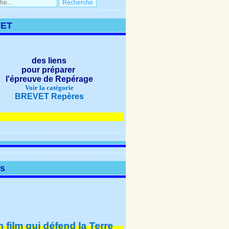
ET
des liens
pour préparer
l'épreuve de Repérage
Voir la catégorie
BREVET Repères
NOUVEAUTÉS
os
m qui défend la Terre