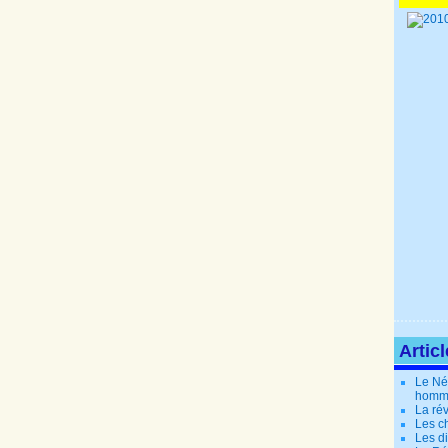
Artic
Le Né
homm
La rév
Les c
Les di