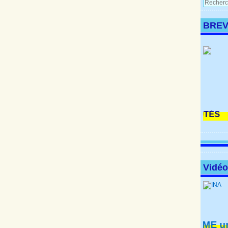
BREV
Vidé
HOME
un fil
à voir