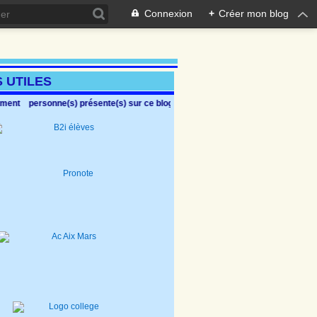
Connexion
+
Créer mon blog
Ce site, anim
S UTILES
moment
personne(s) présente(s) sur ce blog