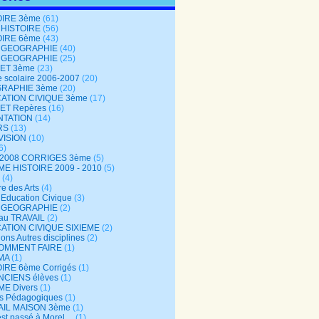
OIRE 3ème
(61)
 HISTOIRE
(56)
OIRE 6ème
(43)
 GEOGRAPHIE
(40)
 GEOGRAPHIE
(25)
ET 3ème
(23)
 scolaire 2006-2007
(20)
RAPHIE 3ème
(20)
ATION CIVIQUE 3ème
(17)
ET Repères
(16)
NTATION
(14)
RS
(13)
VISION
(10)
6)
-2008 CORRIGES 3ème
(5)
ME HISTOIRE 2009 - 2010
(5)
(4)
re des Arts
(4)
Education Civique
(3)
 GEOGRAPHIE
(2)
au TRAVAIL
(2)
ATION CIVIQUE SIXIEME
(2)
ons Autres disciplines
(2)
COMMENT FAIRE
(1)
MA
(1)
IRE 6ème Corrigés
(1)
NCIENS élèves
(1)
ME Divers
(1)
es Pédagogiques
(1)
AIL MAISON 3ème
(1)
est passé à Morel…
(1)