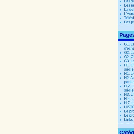
La Ré
Les m
La dé
L'Acr
Télév
Les j
Page
G1. L
d'éch
G2. L
G2. 
G3. L
H1. L
siècle
H1. L’
H2. Au
panhe
H 2. L
siècle
H3. L
H 4. L
H 7. 
HIST
Le pr
Le pr
Links
Catég