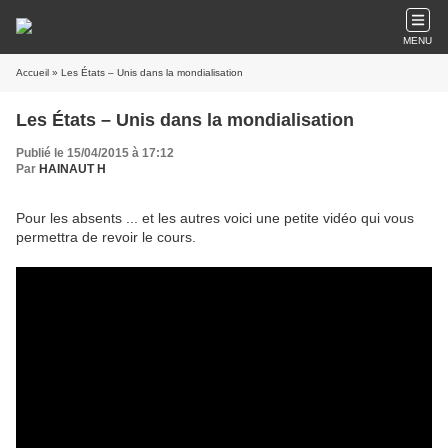
MENU
Accueil
» Les États – Unis dans la mondialisation
Les États – Unis dans la mondialisation
Publié le 15/04/2015 à 17:12
Par
HAINAUT H
Pour les absents ... et les autres voici une petite vidéo qui vous
permettra de revoir le cours.